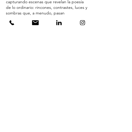
capturando escenas que revelan la poesía
de lo ordinario: rincones, contrastes, luces y
sombras que, a menudo, pasan
desapercibidos en el ritmo acelerado de la
vida urbana.
El uso del iPhone como herramienta
fotográfica no es casual. Su portabilidad y
discreción permiten una relación más
inmediata con el entorno, facilitando una
fotografía intuitiva, sin artificios técnicos,
pero cargada de intención estética.
Más que una documentación, Paseos
Urbanos es una invitación a mirar con
atención y a encontrar belleza en la
geometría del asfalto, en la textura de una
pared o en la exuberancia de un parque.
JOSÉ DIE
GO GÓMEZ
F O T Ó G R A F O
MODA - RETRATO - EDITORIAL - FINE ART
CDMX -
BARCELONA